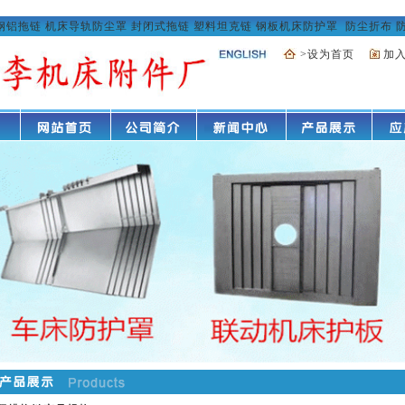
钢铝拖链
机床导轨防尘罩
封闭式拖链
塑料坦克链
钢板机床防护罩
防尘折布
>设为首页
加