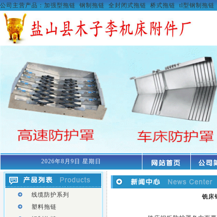
公司主营产品：
加强型拖链
钢制拖链
全封闭式拖链
桥式拖链
tl型钢制拖链
2026年8月9日 星期日
线缆防护系列
铣
床
塑料拖链