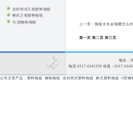
全封闭式工程塑料拖链
桥式工程塑料拖链
TL型钢制拖链
上一页：
拖链太长会塌腰怎么办
塑料坦克链
方型护罩
第一页
第二页
第三页
直线导轨护罩
信号指示灯
包塑金属软管
光杆防护罩
地址：河
电话:0317-6345330 传真：0317-634
气缸防护罩
公司主营产品：
塑料拖链
钢制拖链
全封闭式塑料拖链
桥式塑料拖链
tl型