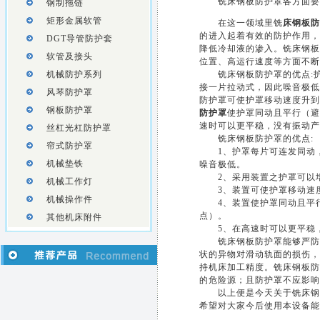
铣床钢板防护罩各方面要
钢制拖链
矩形金属软管
在这一领域里铣
床钢板防
的进入起着有效的防护作用，
DGT导管防护套
降低冷却液的渗入。铣床钢板
软管及接头
位置、高运行速度等方面不断
机械防护系列
铣床钢板防护罩的优点:护
接一片拉动式，因此噪音极低
风琴防护罩
防护罩可使护罩移动速度升到12
钢板防护罩
防护罩
使护罩同动且平行（避
速时可以更平稳，没有振动产
丝杠光杠防护罩
铣床钢板防护罩的优点:
帘式防护罩
1、护罩每片可连发同动，
机械垫铁
噪音极低。
2、采用装置之护罩可以
机械工作灯
3、装置可使护罩移动速度升到
机械操作件
4、装置使护罩同动且平行
点）。
其他机床附件
5、在高速时可以更平稳，
铣床钢板防护罩能够严防灰
状的异物对滑动轨面的损伤，
持机床加工精度。铣床钢板防
的危险源；且防护罩不应影响
以上便是今天关于铣床钢板
希望对大家今后使用本设备能