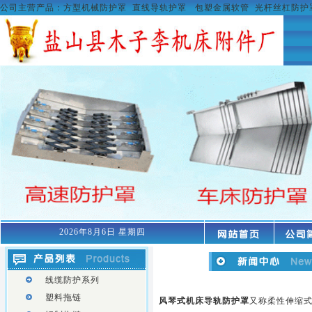
公司主营产品：
方型机械防护罩
直线导轨护罩
包塑金属软管
光杆丝杠防护
2026年8月6日 星期四
线缆防护系列
塑料拖链
风琴式机床导轨防护罩
又称柔性伸缩