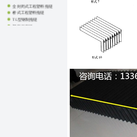
全封闭式工程塑料拖链
桥式工程塑料拖链
TL型钢制拖链
塑料坦克链
方型护罩
直线导轨护罩
信号指示灯
包塑金属软管
光杆防护罩
气缸防护罩