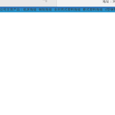
地址：河
公司主营产品：
机床拖链
钢制拖链
全封闭式塑料拖链
桥式塑料拖链
tl型