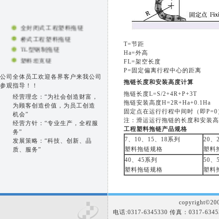
全封闭式工程塑料拖链
桥式工程塑料拖链
T=节距
TL型钢制拖链
Ha=外高
塑料坦克链
FL=架空长度
方型护罩
P=固定偏离行程中心的距离
公司全体员工欢迎各界客户来我公司
直线导轨护罩
拖链长度和安装高度计算
参观指导！！
冷却管
拖链长度L=S/2+4R+P+3T
经营理念
：“为社会创造财富，
包塑金属软管
拖链安装高度H=2R+Ha+0.1Ha
为顾客创造价值，为员工创造
固定点在运行行程中间时（即P=
光杆防护罩
机会”
注：滑运运行拖链的长度和安装高
经营方针
：“专业生产，全程服
气缸防护罩
工程塑料拖链产品规格
务”
7、10、15、18系列
20、
发展策略
：“科技、创新、品
塑料拖链规格
塑料
质、服务”
40、45系列
50、
塑料拖链规格
塑料
copyright©2
电话:0317-6345330 传真：0317-634