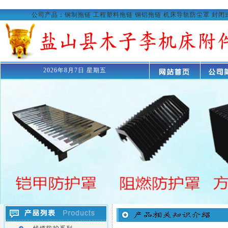
公司产品：
钢制拖链
工程塑料拖链
钢铝拖链
机床导轨防尘罩
封闭
2026年8月7日 星期五