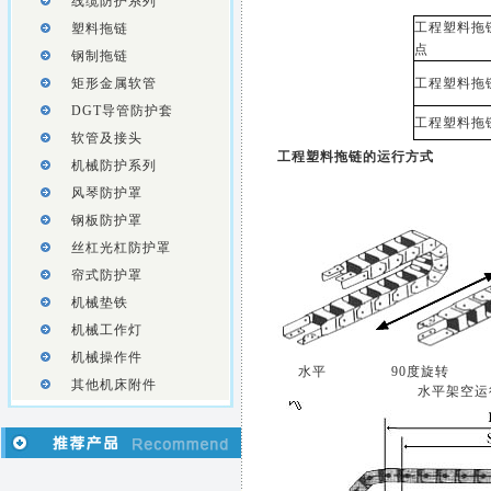
线缆防护系列
工程塑料拖
塑料拖链
点
钢制拖链
矩形金属软管
工程塑料拖
DGT导管防护套
工程塑料拖
软管及接头
工程塑料拖链的运行方式
机械防护系列
风琴防护罩
钢板防护罩
丝杠光杠防护罩
帘式防护罩
机械垫铁
机械工作灯
机械操作件
水平
90度旋转
其他机床附件
水平架空运